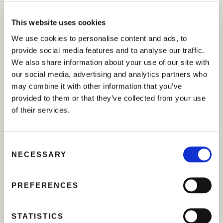
formulazioni raccomandate per
migliorare le proprietà del suolo e
This website uses cookies
favorire la resistenza, la crescita e
il...
We use cookies to personalise content and ads, to
provide social media features and to analyse our traffic.
by
proteo
13 Luglio 2025
We also share information about your use of our site with
our social media, advertising and analytics partners who
may combine it with other information that you’ve
provided to them or that they’ve collected from your use
Archivi
of their services.
Dicembre 2022
C
NECESSARY
o
Novembre 2022
n
Ottobre 2022
s
PREFERENCES
Settembre 2022
e
n
Agosto 2022
t
STATISTICS
Luglio 2022