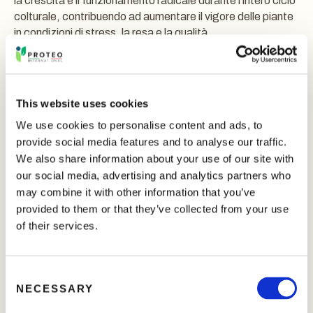
la crescita e il funzionamento radicale durante l’intero ciclo
colturale, contribuendo ad aumentare il vigore delle piante
in condizioni di stress, la resa e la qualità.
I prodotti della
SERIE FANTAC
agiscono sulla struttura e
sulla tessitura del suolo e, grazie al basso pH, possono
incrementare la disponibilità dei macroelementi
This website uses cookies
naturalmente presenti nel terreno. I prodotti sono inoltre in
We use cookies to personalise content and ads, to
grado di influenzare lo sviluppo delle radici e quindi la loro
provide social media features and to analyse our traffic.
funzionalità, migliorandone vigore e dimensioni.
We also share information about your use of our site with
our social media, advertising and analytics partners who
I prodotti sono disponibili in forma liquida o in polvere,
may combine it with other information that you’ve
opzionalmente arricchiti con microelementi.
provided to them or that they’ve collected from your use
of their services.
Migliora le caratteristiche strutturali del suolo
C
Incrementa lo sviluppo della massa radicale (incluse
NECESSARY
o
radici secondarie e peli radicali) e la germinazione dei
semi
n