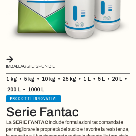
IMBALLAGGI DISPONIBILI
1 kg
•
5 kg
•
10 kg
•
25 kg
•
1 L
•
5 L
•
20 L
•
200 L
•
1000 L
PRODOTTI INNOVATIVI
Serie Fantac
La
SERIE FANTAC
include formulazioni raccomandate
per migliorare le proprietà del suolo e favorire la resistenza,