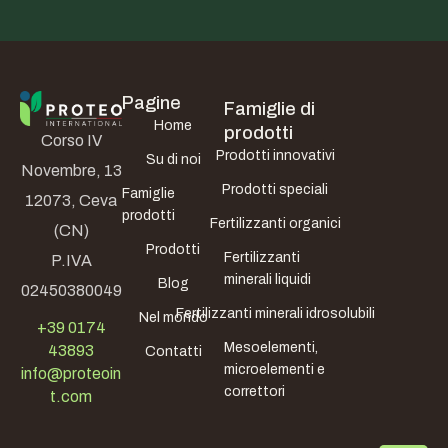
Pagine
Famiglie di
Home
prodotti
Corso IV
Prodotti innovativi
Su di noi
Novembre, 13
Prodotti speciali
Famiglie
12073, Ceva
prodotti
Fertilizzanti organici
(CN)
Prodotti
Fertilizzanti
P.IVA
minerali liquidi
Blog
02450380049
Fertilizzanti minerali idrosolubili
Nel mondo
+39 0174
Mesoelementi,
43893
Contatti
microelementi e
info@proteoin
correttori
t.com