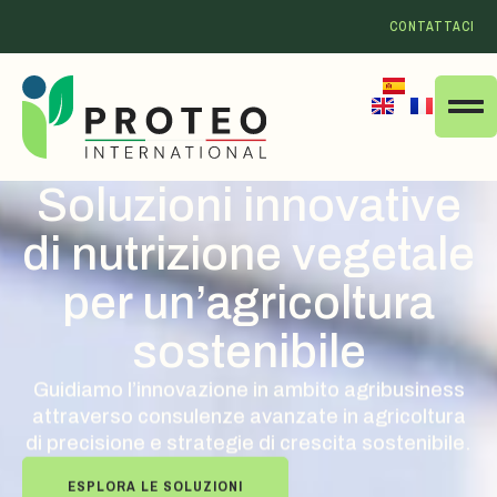
CONTATTACI
Soluzioni innovative
di nutrizione vegetale
per un’agricoltura
sostenibile
Guidiamo l’innovazione in ambito agribusiness
attraverso consulenze avanzate in agricoltura
di precisione e strategie di crescita sostenibile.
ESPLORA LE SOLUZIONI