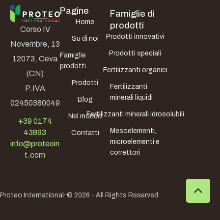
Pagine
Famiglie di
Home
prodotti
Corso IV
Prodotti innovativi
Su di noi
Novembre, 13
Prodotti speciali
Famiglie
12073, Ceva
prodotti
Fertilizzanti organici
(CN)
Prodotti
Fertilizzanti
P.IVA
minerali liquidi
Blog
02450380049
Fertilizzanti minerali idrosolubili
Nel mondo
+39 0174
Mesoelementi,
43893
Contatti
microelementi e
info@proteoin
correttori
t.com
-
Proteo International
© 2026 - All Rights Reserved