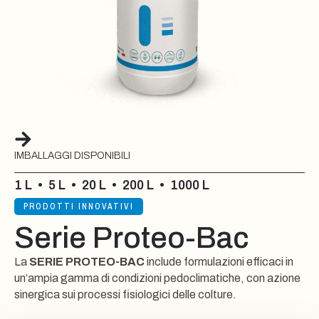
IMBALLAGGI DISPONIBILI
1 L
•
5 L
•
20 L
•
200 L
•
1000 L
PRODOTTI INNOVATIVI
Serie Proteo-Bac
La
SERIE PROTEO-BAC
include formulazioni efficaci in
un’ampia gamma di condizioni pedoclimatiche, con azione
sinergica sui processi fisiologici delle colture.