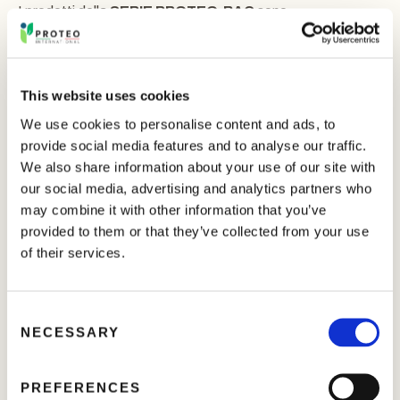
I prodotti della
SERIE PROTEO-BAC
sono
particolarmente utili nei periodi di presenza di muffe
fitopatogene come
Botrytis cinerea
,
Didymella
spp.,
Monilia
spp.,
Pythium
spp.,
Rhizoctonia
spp. e
Sclerotinia
spp., infestazioni batteriche come
Erwinia amylovora
e
This website uses cookies
complesso PSA
, e virus fitopatogeni.
We use cookies to personalise content and ads, to
provide social media features and to analyse our traffic.
I prodotti sono disponibili in diverse formulazioni per
We also share information about your use of our site with
soddisfare diverse esigenze agronomiche.
our social media, advertising and analytics partners who
may combine it with other information that you’ve
Efficace in un’ampia gamma di condizioni
provided to them or that they’ve collected from your use
pedoclimatiche
of their services.
Azione sinergica sui processi fisiologici delle colture,
particolarmente nei periodi di presenza di muffe,
C
NECESSARY
batteri e virus
o
n
s
PREFERENCES
Migliora la salute delle piante e l’accumulo di fitormoni
e