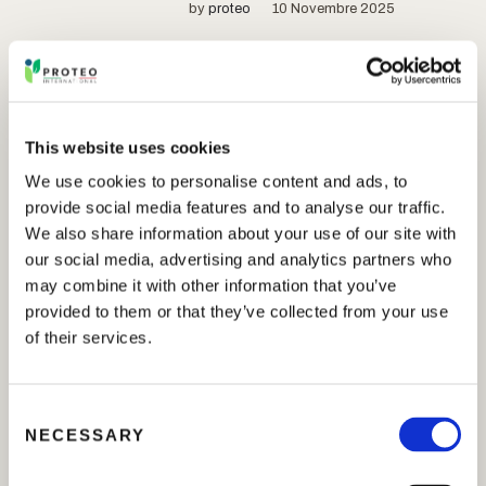
by
proteo
10 Novembre 2025
FERTILIZZANTI MINERALI
IDROSOLUBILI
This website uses cookies
Serie Proteogreen
We use cookies to personalise content and ads, to
provide social media features and to analyse our traffic.
La SERIE PROTEOGREEN
We also share information about your use of our site with
include formulazioni ottenute da
our social media, advertising and analytics partners who
materie prime selezionate con cura,
may combine it with other information that you’ve
caratterizzate da elevata purezza e
provided to them or that they’ve collected from your use
solubilità. Oltre alle...
of their services.
by
proteo
10 Novembre 2025
C
NECESSARY
o
FERTILIZZANTI MINERALI
IDROSOLUBILI
n