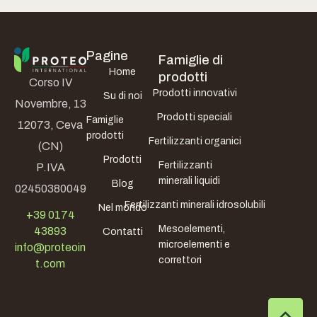
Pagine
Famiglie di
Home
prodotti
Corso IV
Prodotti innovativi
Su di noi
Novembre, 13
Prodotti speciali
Famiglie
12073, Ceva
prodotti
Fertilizzanti organici
(CN)
Prodotti
Fertilizzanti
P.IVA
minerali liquidi
Blog
02450380049
Fertilizzanti minerali idrosolubili
Nel mondo
+39 0174
Mesoelementi,
43893
Contatti
microelementi e
info@proteoin
correttori
t.com