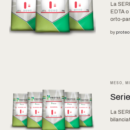
La SERI
EDTA o 
orto-par
by
proteo
MESO, M
Serie
La SERI
bilancia