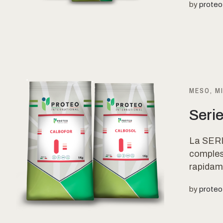
by
proteo
MESO, M
Seri
La SERI
comples
rapidame
by
proteo