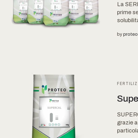
La SERI
prime se
solubilit
by
proteo
FERTILIZ
Supe
SUPERCA
grazie a
particol