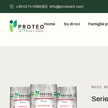
+39 0174 43893
info@proteoint.com
Home
Su di noi
Famiglie p
MESO, M
Serie