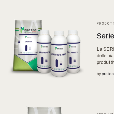
PRODOTT
Seri
La SERI
delle pi
produttiv
by
proteo