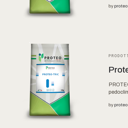
by
proteo
PRODOTT
Prot
PROTEO-
pedoclim
by
proteo