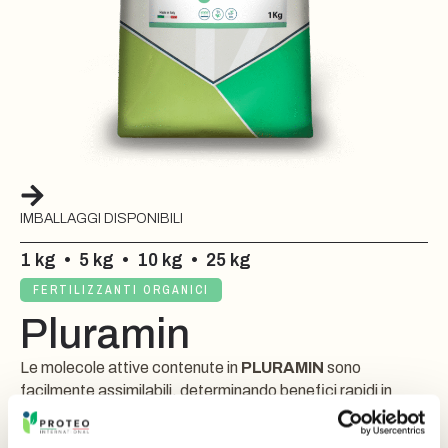
IMBALLAGGI DISPONIBILI
1 kg
•
5 kg
•
10 kg
•
25 kg
FERTILIZZANTI ORGANICI
Pluramin
Le molecole attive contenute in
PLURAMIN
sono
facilmente assimilabili, determinando benefici rapidi in
diversi processi fisiologici. Il risultato è un effetto
stimolante sul metabolismo della pianta.