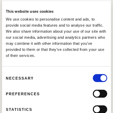
All’inizio del ciclo vegetativo, il prodotto esercita un effetto
This website uses cookies
starter, particolarmente evidente se applicato per via
We use cookies to personalise content and ads, to
fogliare. Durante la crescita vegetativa,
PLURAMIN
può
provide social media features and to analyse our traffic.
essere impiegato per favorire l’espansione cellulare e
We also share information about your use of our site with
l’ingrossamento degli organi di riserva, fungendo da
our social media, advertising and analytics partners who
vettore di nutrienti.
may combine it with other information that you’ve
provided to them or that they’ve collected from your use
Efficace come promotore della crescita (estensione
cellulare)
of their services.
Benefico in diversi processi fisiologici, con effetto
C
stimolante sul metabolismo della pianta
NECESSARY
o
n
s
Favorisce l’estensione cellulare e lo sviluppo degli
PREFERENCES
e
organi di riserva, agendo come vettore di nutrienti
n
t
STATISTICS
CONTATTACI PER MAGGIORI INFORMAZIONI