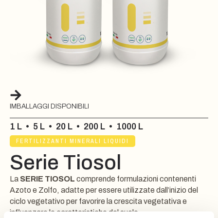
IMBALLAGGI DISPONIBILI
1 L
•
5 L
•
20 L
•
200 L
•
1000 L
FERTILIZZANTI MINERALI LIQUIDI
Serie Tiosol
La
SERIE TIOSOL
comprende formulazioni contenenti
Azoto e Zolfo, adatte per essere utilizzate dall’inizio del
ciclo vegetativo per favorire la crescita vegetativa e
influenzare le caratteristiche del suolo.