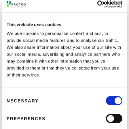
Hanno un effetto rilevante sul metabolismo delle piante di
molte colture, in particolare bulbose,
Brassicaceae
,
bietole da foglia e cereali.
This website uses cookies
We use cookies to personalise content and ads, to
I prodotti della
SERIE TIOSOL
presentano inoltre
provide social media features and to analyse our traffic.
un’azione correttiva nei suoli alcalini e calcarei.
We also share information about your use of our site with
our social media, advertising and analytics partners who
I prodotti sono disponibili in diverse concentrazioni di
may combine it with other information that you’ve
macroelementi, eventualmente arricchiti con
provided to them or that they’ve collected from your use
microelementi.
of their services.
Efficace come promotore della crescita (estensione
cellulare)
C
NECESSARY
o
Efficacia elevata su bulbose,
Brassicaceae
, bietole da
n
foglia e cereali
s
PREFERENCES
e