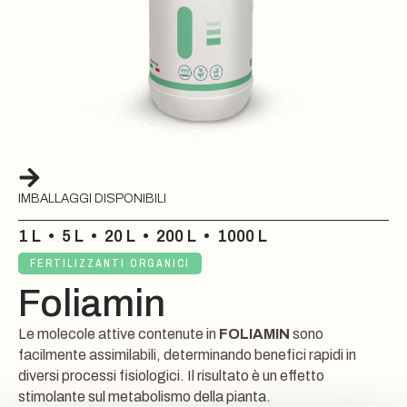
IMBALLAGGI DISPONIBILI
1 L
•
5 L
•
20 L
•
200 L
•
1000 L
FERTILIZZANTI ORGANICI
Foliamin
Le molecole attive contenute in
FOLIAMIN
sono
facilmente assimilabili, determinando benefici rapidi in
diversi processi fisiologici. Il risultato è un effetto
stimolante sul metabolismo della pianta.