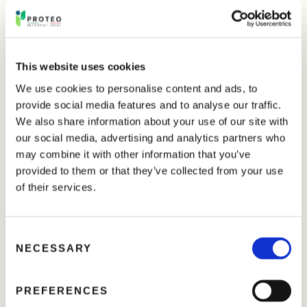
All’inizio del ciclo vegetativo, il prodotto esercita un effetto
starter, particolarmente evidente se applicato per via
fogliare. Durante la crescita vegetativa,
FOLIAMIN
può
This website uses cookies
essere impiegato per favorire l’espansione cellulare e
l’ingrossamento degli organi di riserva, fungendo da
We use cookies to personalise content and ads, to
vettore di nutrienti.
provide social media features and to analyse our traffic.
We also share information about your use of our site with
Il prodotto può essere ottenuto mediante diversi processi
our social media, advertising and analytics partners who
produttivi ed è disponibile in varie concentrazioni.
may combine it with other information that you’ve
provided to them or that they’ve collected from your use
Efficace come promotore della crescita (estensione
of their services.
cellulare)
C
Benefico in diversi processi fisiologici, con effetto
NECESSARY
o
stimolante sul metabolismo della pianta
n
s
PREFERENCES
Favorisce l’estensione cellulare e lo sviluppo degli
e