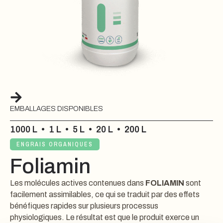
EMBALLAGES DISPONIBLES
1000 L
•
1 L
•
5 L
•
20 L
•
200 L
ENGRAIS ORGANIQUES
Foliamin
Les molécules actives contenues dans
FOLIAMIN
sont
facilement assimilables, ce qui se traduit par des effets
bénéfiques rapides sur plusieurs processus
physiologiques. Le résultat est que le produit exerce un