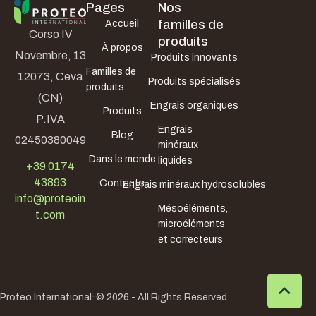
Pages
Nos
familles de
Accueil
Corso IV
produits
À propos
Novembre, 13
Produits innovants
Familles de
12073, Ceva
Produits spécialisés
produits
(CN)
Engrais organiques
Produits
P.IVA
Engrais
Blog
02450380049
minéraux
Dans le monde
liquides
+39 0174
43893
Contacts
Engrais minéraux hydrosolubles
info@proteoin
Mésoéléments,
t.com
microéléments
et correcteurs
-
Proteo International
© 2026 - All Rights Reserved