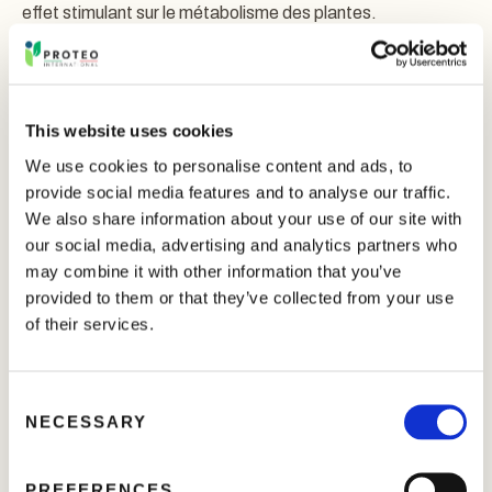
effet stimulant sur le métabolisme des plantes.
Au début du cycle végétatif, le produit a un effet starter, en
particulier s’il est utilisé en application foliaire. Pendant la
croissance végétative,
FOLIAMIN
peut être utilisé pour
This website uses cookies
favoriser l’allongement cellulaire et l’agrandissement des
We use cookies to personalise content and ads, to
organes de réserve, en servant de vecteur de nutriments.
provide social media features and to analyse our traffic.
Le produit peut être obtenu par différents procédés de
We also share information about your use of our site with
fabrication et est disponible en plusieurs concentrations.
our social media, advertising and analytics partners who
may combine it with other information that you’ve
Efficace en tant que promoteur de croissance
provided to them or that they’ve collected from your use
(extension cellulaire)
of their services.
Bénéfique dans plusieurs processus physiologiques,
C
entraînant un renforcement du métabolisme des
NECESSARY
o
plantes
n
s
PREFERENCES