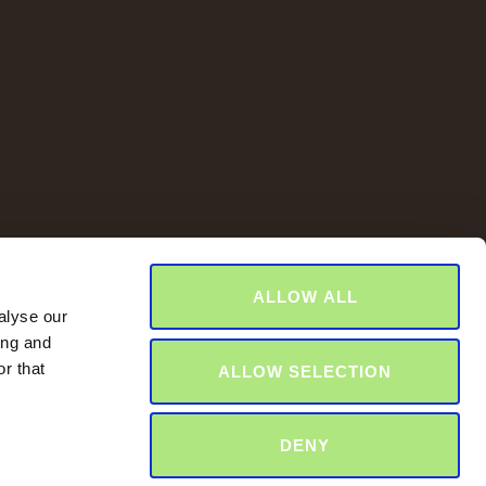
ALLOW ALL
alyse our
ing and
r that
ALLOW SELECTION
DENY