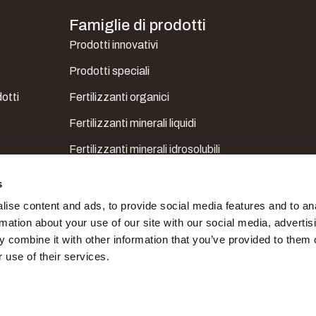
Famiglie di prodotti
Prodotti innovativi
Prodotti speciali
otti
Fertilizzanti organici
Fertilizzanti minerali liquidi
Fertilizzanti minerali idrosolubili
Mesoelementi, microelementi e correttori
s
ise content and ads, to provide social media features and to an
rmation about your use of our site with our social media, advertis
 combine it with other information that you’ve provided to them o
 use of their services.