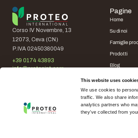
Pagine
Home
Corso IV Novembre, 13
Su di noi
12073, Ceva (CN)
Famiglie prod
P.IVA 02450380049
Prodotti
+39 0174 43893
Blog
info@proteoint.com
Nel mondo
This website uses cookie
Contatti
We use cookies to personal
traffic. We also share info
analytics partners who may
they’ve collected from your