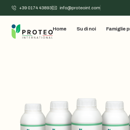
+39 0174 43893
info@proteoint.com
Home
Su di noi
Famiglie p