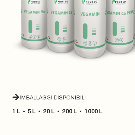
IMBALLAGGI DISPONIBILI
1 L
•
5 L
•
20 L
•
200 L
•
1000 L