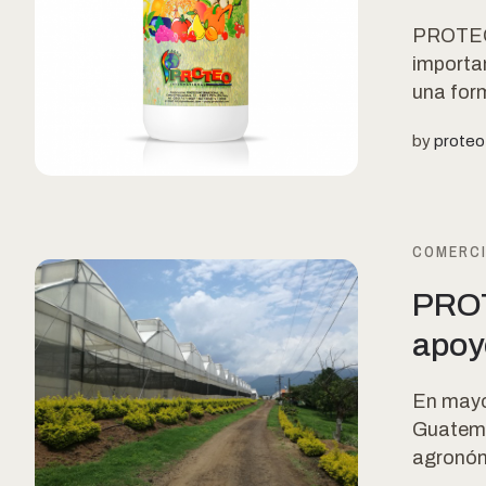
PROTEO 
importa
una form
by
proteo
COMERC
PROT
apoy
En mayo
Guatemal
agronóm