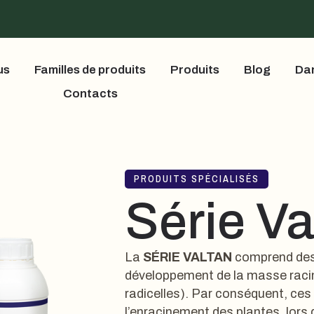
us
Familles de produits
Produits
Blog
Dan
Contacts
PRODUITS SPÉCIALISÉS
Série Va
La
SÉRIE VALTAN
comprend des 
développement de la masse racina
radicelles). Par conséquent, ce
l’enracinement des plantes, lors 