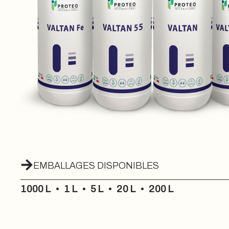
EMBALLAGES DISPONIBLES
1000 L
•
1 L
•
5 L
•
20 L
•
200 L