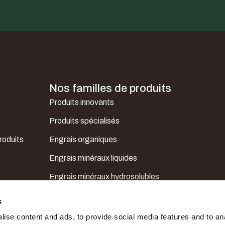
Nos familles de produits
Produits innovants
Produits spécialisés
roduits
Engrais organiques
Engrais minéraux liquides
Engrais minéraux hydrosolubles
de
Mésoéléments, microéléments et
s
correcteurs
ise content and ads, to provide social media features and to an