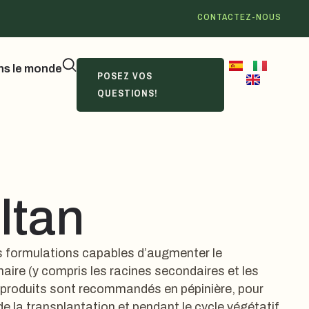
CONTACTEZ-NOUS
s le monde
POSEZ VOS
QUESTIONS!
ltan
formulations capables d’augmenter le
ire (y compris les racines secondaires et les
s produits sont recommandés en pépinière, pour
de la transplantation et pendant le cycle végétatif