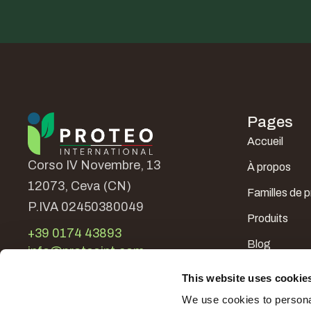
Pages
Accueil
Corso IV Novembre, 13
À propos
12073, Ceva (CN)
Familles de p
P.IVA 02450380049
Produits
+39 0174 43893
Blog
info@proteoint.com
Dans le mon
This website uses cookie
Contacts
We use cookies to personal