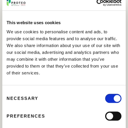
ENGRAIS MINÉRAUX SOLUBLES DANS
L’EAU
This website uses cookies
We use cookies to personalise content and ads, to
Série Proteogreen
provide social media features and to analyse our traffic.
We also share information about your use of our site with
La SÉRIE PROTEOGREEN
our social media, advertising and analytics partners who
comprend des formulations
may combine it with other information that you’ve
élaborées à partir de matières
provided to them or that they’ve collected from your use
premières soigneusement
of their services.
sélectionnées, présentant une
haute pureté et solubilité....
by
proteo
10 novembre 2025
C
NECESSARY
o
n
s
ENGRAIS MINÉRAUX LIQUIDES
PREFERENCES
e
Fosfocal
n