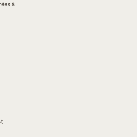
rées à
st