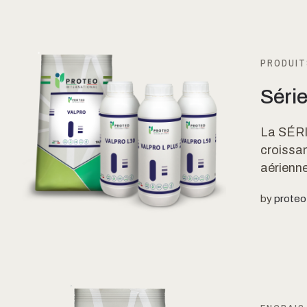
PRODUIT
Séri
La SÉRI
croissan
aérienne
by
proteo