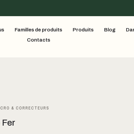
us
Familles de produits
Produits
Blog
Dan
Contacts
ICRO & CORRECTEURS
 Fer