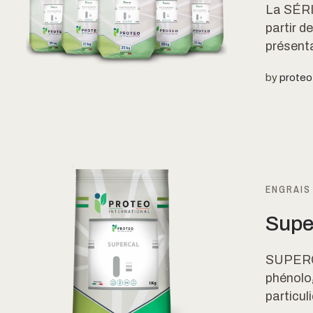
La SÉR
partir 
présenta
by
proteo
ENGRAIS
Supe
SUPERCA
phénolog
particu