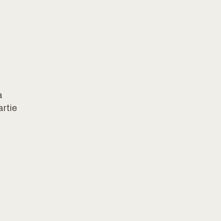
a
artie