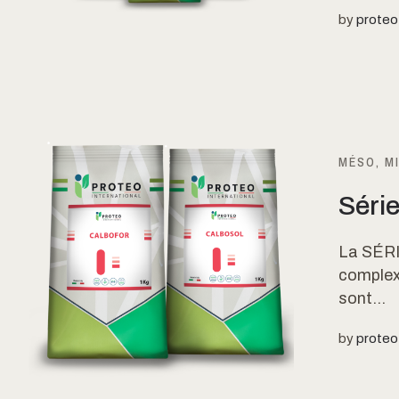
by
proteo
MÉSO, M
Séri
La SÉRI
complex
sont...
by
proteo