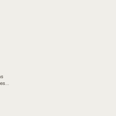
ns
es...