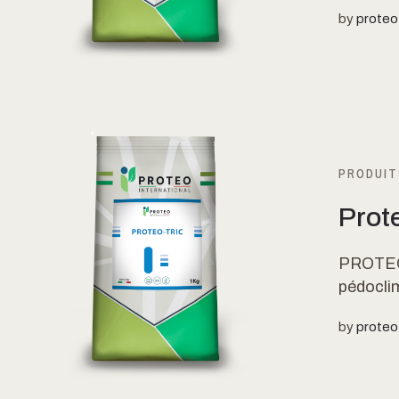
by
proteo
PRODUIT
Prot
PROTEO-
pédoclim
by
proteo