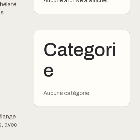
Aucune archive à afficher.
hélaté
ns
Categori
e
Aucune catégorie
élange
s, avec