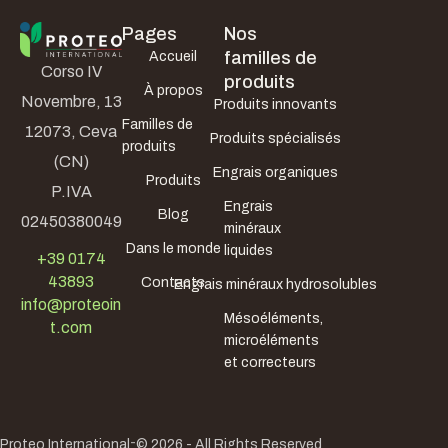
Pages
Nos
familles de
Accueil
Corso IV
produits
À propos
Novembre, 13
Produits innovants
Familles de
12073, Ceva
Produits spécialisés
produits
(CN)
Engrais organiques
Produits
P.IVA
Engrais
Blog
02450380049
minéraux
Dans le monde
liquides
+39 0174
43893
Contacts
Engrais minéraux hydrosolubles
info@proteoin
Mésoéléments,
t.com
microéléments
et correcteurs
-
Proteo International
© 2026 - All Rights Reserved