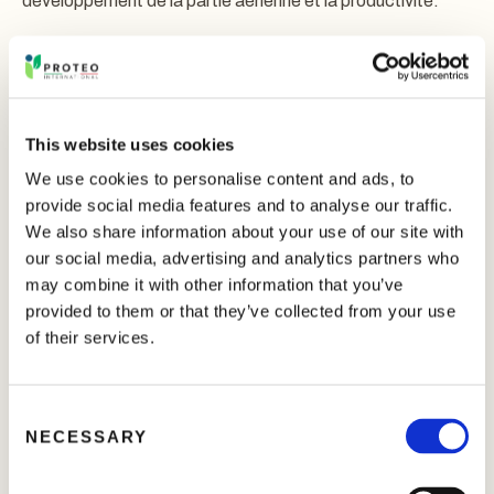
développement de la partie aérienne et la productivité.
Au début du cycle végétatif, les produits exercent un effet
starter.
Pendant la croissance végétative, les produits de la
This website uses cookies
SÉRIE VALPRO
favorisent l’expansion cellulaire et
We use cookies to personalise content and ads, to
l’agrandissement des organes de réserve, tout en servant
provide social media features and to analyse our traffic.
de vecteurs pour les nutriments essentiels.
We also share information about your use of our site with
Les produits sont disponibles sous forme liquide ou
our social media, advertising and analytics partners who
poudreuse, éventuellement en différentes concentrations,
may combine it with other information that you’ve
et enrichis en microéléments.
provided to them or that they’ve collected from your use
of their services.
Stimule la production d’auxines endogènes
C
NECESSARY
Efficace en tant que promoteur de croissance
o
(extension cellulaire)
n
s