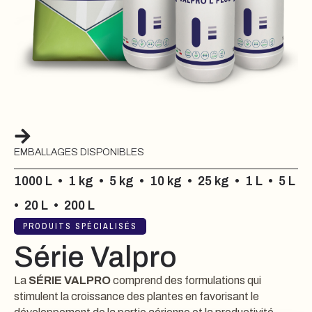
EMBALLAGES DISPONIBLES
1000 L
•
1 kg
•
5 kg
•
10 kg
•
25 kg
•
1 L
•
5 L
•
20 L
•
200 L
PRODUITS SPÉCIALISÉS
Série Valpro
La
SÉRIE VALPRO
comprend des formulations qui
stimulent la croissance des plantes en favorisant le