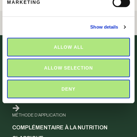
MARKETING
l
e
c
Show details
t
i
o
ALLOW ALL
n
INTÉGRE OU CONVÉNTIONNEL
ENGRAIS CE
ALLOW SELECTION
CERTIFICATIONS
DENY
APPLICATION AU SOL
MÉTHODE D’APPLICATION
COMPLÉMENTAIRE À LA NUTRITION