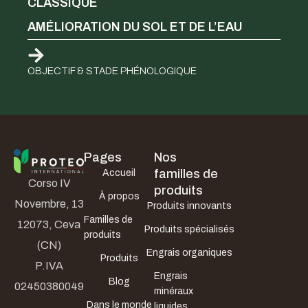
CLASSIQUE
AMÉLIORATION DU SOL ET DE L’EAU
OBJECTIF & STADE PHÉNOLOGIQUE
Pages
Nos
familles de
Accueil
Corso IV
produits
À propos
Novembre, 13
Produits innovants
Familles de
12073, Ceva
Produits spécialisés
produits
(CN)
Engrais organiques
Produits
P.IVA
Engrais
Blog
02450380049
minéraux
Dans le monde
liquides