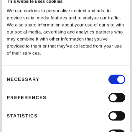
This website uses cookies
dans la formulation à remplacer le Sodium dans le sol,
We use cookies to personalise content and ads, to
favorisant ainsi son élimination. Cela améliore la structure
du sol, réduit partiellement le pH et stimule la croissance et
provide social media features and to analyse our traffic.
l’activité des racines. De plus, l’application améliore la
We also share information about your use of our site with
pénétration de l’eau et de l’air dans le sol.
our social media, advertising and analytics partners who
may combine it with other information that you’ve
Corrige la salinité du sol, en particulier dans les sols
provided to them or that they’ve collected from your use
sodiques
of their services.
Améliore la structure et les conditions générales du
C
sol
NECESSARY
o
n
Augmente la disponibilité du Calcium et du
s
PREFERENCES
Magnésium
e
n
t
STATISTICS
CONTACTEZ-NOUS POUR PLUS D’INFORMATIONS
S
e