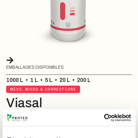
EMBALLAGES DISPONIBLES
1000 L
•
1 L
•
5 L
•
20 L
•
200 L
MÉSO, MICRO & CORRECTEURS
Viasal
VIASAL
est efficace dans les sols à forte salinité et dans
les conditions salino-sodiques.
Son action repose sur la capacité des cations présents