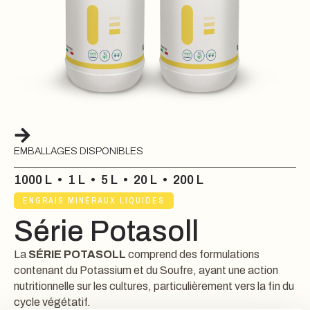
EMBALLAGES DISPONIBLES
1000 L
•
1 L
•
5 L
•
20 L
•
200 L
ENGRAIS MINÉRAUX LIQUIDES
Série Potasoll
La
SÉRIE POTASOLL
comprend des formulations
contenant du Potassium et du Soufre, ayant une action
nutritionnelle sur les cultures, particulièrement vers la fin du
cycle végétatif.