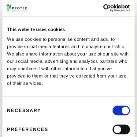
Ils ont un effet notable sur le métabolisme des plantes de
nombreuses cultures, en particulier des bulbes, des
Brassicaceae
, des betteraves à feuilles et des céréales.
This website uses cookies
We use cookies to personalise content and ads, to
Les produits de la
SÉRIE POTASOLL
exercent
provide social media features and to analyse our traffic.
également une action corrective sur les sols alcalins et
calcaires.
We also share information about your use of our site with
our social media, advertising and analytics partners who
Les produits sont disponibles en différentes
may combine it with other information that you’ve
concentrations de macroéléments, éventuellement
provided to them or that they’ve collected from your use
enrichis en microéléments.
of their services.
Stimule la maturation et affecte le profil
organoleptique
C
NECESSARY
o
n
Haute efficacité sur bulbeuses,
Brassicaceae
,
s
betteraves à feuilles et céréales
PREFERENCES
e