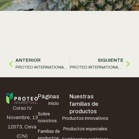
ANTERIOR
SIGUIENTE
PROTEO INTERNATIONAL S.r.l. introduce nuevas versiones de un producto con funciones bioestimulantes, biorreguladoras y anti-estrés
PROTEO INTERNATIONAL S.r.l. ha acogido un cliente de Iran
Páginas
Nuestras
familias de
Inicio
Corso IV
productos
Sobre
Novembre, 13
Productos innovativos
nosotros
12073, Ceva
Productos especiales
Familias de
(CN)
productos