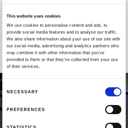
pasado varios días trabajando con el cliente y los
distribuidores, minoristas y agricultores relacionados a
This website uses cookies
él.
We use cookies to personalise content and ads, to
Hacia el final del período de permanencia en el País,
provide social media features and to analyse our traffic.
nuestro personal ha participado en el Primer Congreso
We also share information about your use of our site with
Nacional de la Piña con el fin de actualizarse sobre la
our social media, advertising and analytics partners who
situación actual y comprender mejor la potencialidad
may combine it with other information that you’ve
del cultivo en República Dominicana.
provided to them or that they’ve collected from your use
of their services.
C
NECESSARY
o
n
s
PREFERENCES
e
n
t
STATISTICS