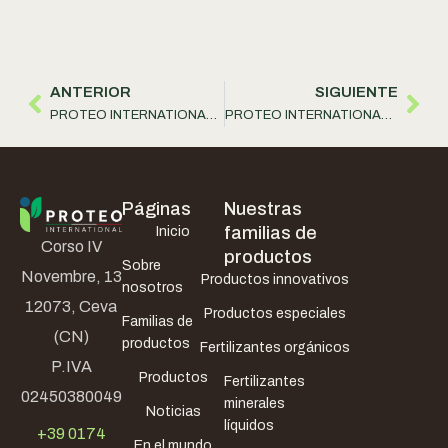
ANTERIOR
SIGUIENTE
PROTEO INTERNATIONAL S.r.l. ha renovado y rediseñado un producto con acciones en el suelo y en la planta
PROTEO INTERNATIONAL S.r.l. ha renovado la lista de productos que contienen Zinc
Páginas
Nuestras
familias de
Inicio
Corso IV
productos
Sobre
Novembre, 13
Productos innovativos
nosotros
12073, Ceva
Productos especiales
Familias de
(CN)
productos
Fertilizantes orgánicos
P.IVA
Productos
Fertilizantes
02450380049
minerales
Noticias
líquidos
+39 0174
En el mundo