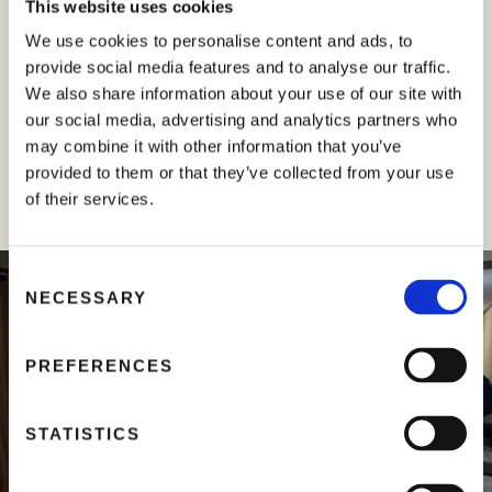
This website uses cookies
Durante las reuniones, se discutió la utilización
We use cookies to personalise content and ads, to
específica de los productos en términos de cultivos,
provide social media features and to analyse our traffic.
sistemas y dosis.
We also share information about your use of our site with
our social media, advertising and analytics partners who
La actividad hecha con el distribuidor Nacional ha
may combine it with other information that you’ve
incluido también la evaluación de los aspectos
provided to them or that they’ve collected from your use
comerciales y estrategia de mercado.
of their services.
C
NECESSARY
o
n
s
PREFERENCES
e
n
t
STATISTICS
S
e