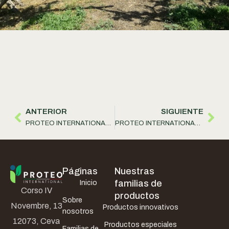
ANTERIOR
SIGUIENTE
PROTEO INTERNATIONAL S.r.l. ha cooperado con la Universidad de Turín
PROTEO INTERNATIONAL S.r.l. ha renovado un producto que afecta el enraizamiento, la longitud de los entrenudos y la floración
Páginas
Nuestras
familias de
Inicio
Corso IV
productos
Sobre
Novembre, 13
Productos innovativos
nosotros
12073, Ceva
Productos especiales
Familias de