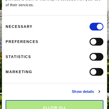
of their services.
C
NECESSARY
o
n
s
PREFERENCES
e
n
t
STATISTICS
S
e
MARKETING
l
e
c
Show details
t
i
o
ALLOW ALL