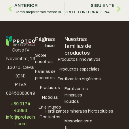
ANTERIOR
SIGUIENTE
Cómo mejorar fácilmente la biodisponibilidad de nutrientes y agroquímicos
PROTEO INTERNATIONAL S.r.l. ha cooperado con el Centro de Investigación Sagea
Páginas
Nuestras
familias de
Inicio
Corso IV
productos
Sobre
Novembre, 13
Productos innovativos
nosotros
12073, Ceva
Productos especiales
Familias de
(CN)
productos
Fertilizantes orgánicos
P.IVA
Productos
Fertilizantes
02450380049
minerales
Noticias
líquidos
+39 0174
En el mundo
43893
Fertilizantes minerales hidrosolubles
info@proteoin
Contactos
Mesoelemento
t.com
s,